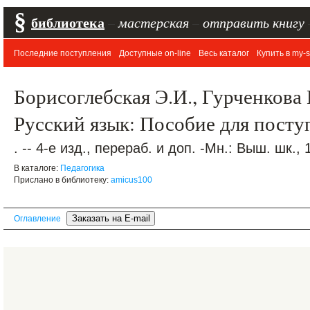
§
библиотека
–
мастерская
–
отправить книгу
Последние поступления
Доступные on-line
Весь каталог
Купить в my-s
Борисоглебская Э.И., Гурченкова 
Русский язык: Пособие для пост
. -- 4-е изд., перераб. и доп. -Мн.: Выш. шк., 
В каталоге:
Педагогика
Прислано в библиотеку:
amicus100
Оглавление