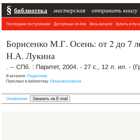
§
библиотека
–
мастерская
–
отправить книгу
Последние поступления
Доступные on-line
Весь каталог
Купить в my-s
Борисенко М.Г. Осень: от 2 до 7 л
Н.А. Лукина
. -- СПб. : Паритет, 2004. - 27 с., 12 л. ил. -
В каталоге:
Педагогика
Прислано в библиотеку:
OksanaKoryakova
Оглавление