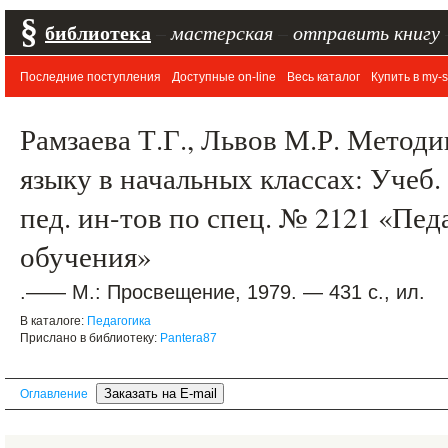
§
библиотека
–
мастерская
–
отправить книгу
Последние поступления
Доступные on-line
Весь каталог
Купить в my-s
Рамзаева Т.Г., Львов М.Р. Метод
языку в начальных классах: Учеб.
пед. ин-тов по спец. № 2121 «Пед
обучения»
.—— М.: Просвещение, 1979. — 431 с., ил.
В каталоге:
Педагогика
Прислано в библиотеку:
Pantera87
Оглавление