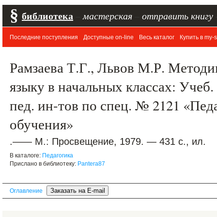
§
библиотека
–
мастерская
–
отправить книгу
Последние поступления
Доступные on-line
Весь каталог
Купить в my-s
Рамзаева Т.Г., Львов М.Р. Метод
языку в начальных классах: Учеб.
пед. ин-тов по спец. № 2121 «Пед
обучения»
.—— М.: Просвещение, 1979. — 431 с., ил.
В каталоге:
Педагогика
Прислано в библиотеку:
Pantera87
Оглавление