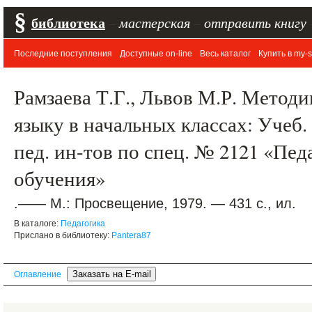
§
библиотека
–
мастерская
–
отправить книгу
Последние поступления
Доступные on-line
Весь каталог
Купить в my-s
Рамзаева Т.Г., Львов М.Р. Метод
языку в начальных классах: Учеб.
пед. ин-тов по спец. № 2121 «Пед
обучения»
.—— М.: Просвещение, 1979. — 431 с., ил.
В каталоге:
Педагогика
Прислано в библиотеку:
Pantera87
Оглавление