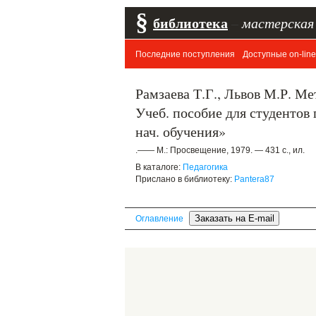
§
библиотека
–
мастерская
Последние поступления
Доступные on-line
Рамзаева Т.Г., Львов М.Р. Ме
Учеб. пособие для студентов 
нач. обучения»
.—— М.: Просвещение, 1979. — 431 с., ил.
В каталоге:
Педагогика
Прислано в библиотеку:
Pantera87
Оглавление