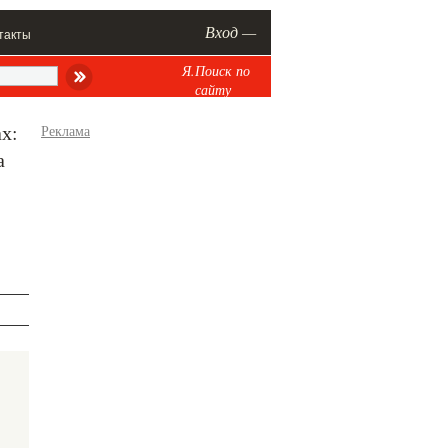
Вход —
такты
Я.Поиск по
сайту
х:
Реклама
а