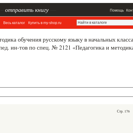
–
отправить книгу
—
Помощь
Кон
Весь каталог
Купить в my-shop.ru
тодика обучения русскому языку в начальных класса
пед. ин-тов по спец. № 2121 «Педагогика и методик
Стр. 176