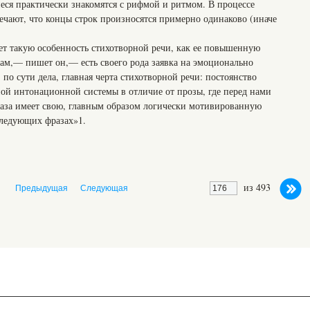
еся практически знакомятся с рифмой и ритмом. В процессе
ечают, что концы строк произносятся примерно одинаково (иначе
ет такую особенность стихотворной речи, как ее повышенную
ам,— пишет он,— есть своего рода заявка на эмоционально
по сути дела, главная черта стихотворной речи: постоянство
й интонационной системы в отличие от прозы, где перед нами
раза имеет свою, главным образом логически мотивированную
ледующих фразах»1.
из 493
Предыдущая
Следующая