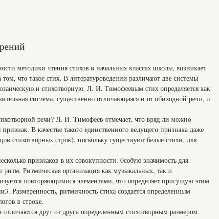
орений
ости методики чтения стихов в начальных классах школы, возникает
а том, что такое стих. В литературоведении различают две системы
озаическую и стихотворную. Л. И. Тимофеевым стих определяется как
зительная система, существенно отличающаяся и от обиходной речи, и
ихотворной речи? Л. И. Тимофеев отмечает, что вряд ли можно
признак. В качестве такого единственного ведущего признака даже
цов стихотворных строк), поскольку существуют белые стихи, для
есколько признаков в их совокупности. 0собую значимость для
т ритм. Ритмическая организация как музыкальных, так и
изуется повторяющимися элементами, что определяет присущую этим
и3. Размеренность, ритмичность стиха создается определенным
огов в строке.
 отличаются друг от друга определенным стихотворным размером.