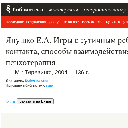
§
библиотека
–
мастерская
–
отправить книгу
Последние поступления
Доступные on-line
Весь каталог
Купить в my-s
Янушко Е.А. Игры с аутичным ре
контакта, способы взаимодействия
психотерапия
. -- М.: Теревинф, 2004. - 136 с.
В каталоге:
Дефектология
Прислано в библиотеку:
syira
Книга