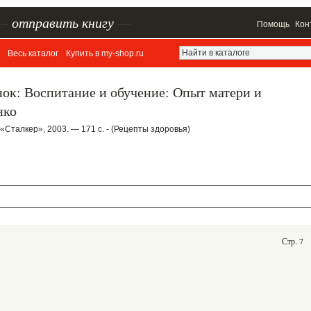
–
отправить книгу
—
Помощь
Кон
Весь каталог
Купить в my-shop.ru
ок: Воспитание и обучение: Опыт матери и
нко
Сталкер», 2003. — 171 с. - (Рецепты здоровья)
Стр. 7