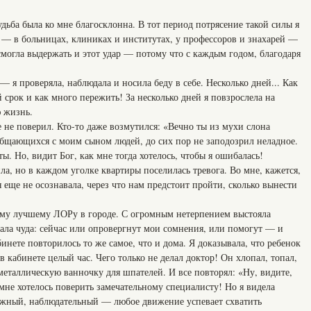
удьба была ко мне благосклонна. В тот период потрясение такой силы я
 — в больницах, клиниках и институтах, у профессоров и знахарей —
могла выдержать и этот удар — потому что с каждым годом, благодаря
— я проверяла, наблюдала и носила беду в себе. Несколько дней... Как
 срок и как много пережить! За несколько дней я повзрослела на
 жизнь.
е не поверил. Кто-то даже возмутился: «Вечно ты из мухи слона
общающихся с моим сыном людей, до сих пор не заподозрил неладное.
. Но, видит Бог, как мне тогда хотелось, чтобы я ошибалась!
ла, но в каждом уголке квартиры поселилась тревога. Во мне, кажется,
я еще не осознавала, через что нам предстоит пройти, сколько вынести
ому лучшему ЛОРу в городе. С огромным нетерпением выстояла
дала чуда: сейчас или опровергнут мои сомнения, или помогут — и
бинете повторилось то же самое, что и дома. Я доказывала, что ребенок
в кабинете целый час. Чего только не делал доктор! Он хлопал, топал,
металлическую ванночку для шпателей. И все повторял: «Ну, видите,
мне хотелось поверить замечательному специалисту! Но я видела
ижный, наблюдательный — любое движение успевает схватить