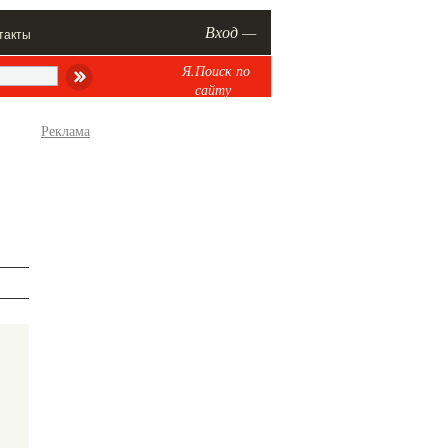
Вход —
такты
Я.Поиск по
сайту
Реклама