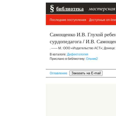
§
библиотека
–
мастерская
Последние поступления
Доступные on-line
Самощенко И.В. Глухой ребен
сурдопедагога / И.В. Самоще
. —— М.: ООО «Издательство ACT»; Донецк: «
В каталоге:
Дефектология
Прислано в библиотеку:
Ольчик2
Оглавление