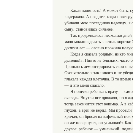
Какая наивность! А может быть, с
выдержала. А позднее, когда повсюду
убивали мою последнюю надежду, я с
сыну, становилась сильнее.
Так продолжалось несколько дней 
мало можно сделать за столь короткий
десятки лет — словно прожила целую
Когда я сказала родным, никто мн
делаешь!», Никто из близких, часто 
Пришлось демонстрировать свои опыты
Окончательно я так никого и не убеди
плакала каждая клеточка. В то время 
— и это меня спасало.
Я понесла ребенка к врачу — сам
очередь. Внутри все дрожало, но я ж
тогда закончится этот кошмар. А в ка
глухой, а врач не верил. Мы пробыли 
кричал, он бросал на кафельный пол 
он же повернулся, он услышал!» Как 
другое: ребенок — умненький, подв