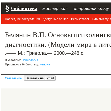
§
библиотека
–
мастерская
–
отправить книгу
Последние поступления
Доступные on-line
Весь каталог
Купить в my-s
Белянин В.П. Основы психолингв
диагностики. (Модели мира в лит
.—— М.: Тривола.— 2000.—248 с.
В каталоге:
Психология
Прислано в библиотеку:
Келона
Оглавление