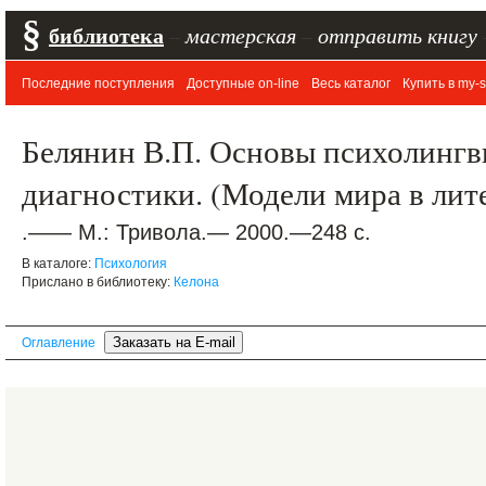
§
библиотека
–
мастерская
–
отправить книгу
Последние поступления
Доступные on-line
Весь каталог
Купить в my-s
Белянин В.П. Основы психолингв
диагностики. (Модели мира в лит
.—— М.: Тривола.— 2000.—248 с.
В каталоге:
Психология
Прислано в библиотеку:
Келона
Оглавление