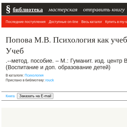
§
библиотека
–
мастерская
–
отправить книгу
Последние поступления
Доступные on-line
Весь каталог
Купить в my-s
Попова М.В. Психология как учеб
Учеб
.--метод. пособие. – М.: Гуманит. изд. центр 
(Воспитание и доп. образование детей)
В каталоге:
Психология
Прислано в библиотеку:
rouck
Книга