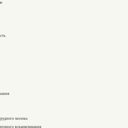
ые
сть
вания
 грудного молока
грудного вскармливания