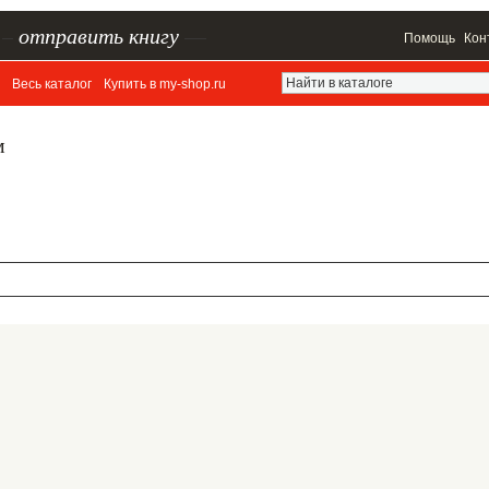
–
отправить книгу
—
Помощь
Кон
Весь каталог
Купить в my-shop.ru
м