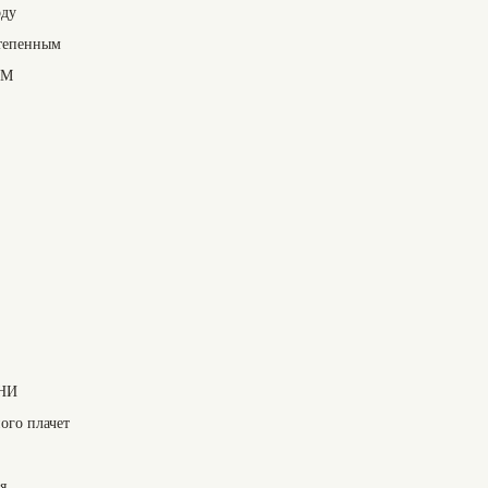
оду
степенным
ОМ
НИ
ого плачет
я