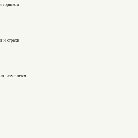
ся горшком
и и страхи
но, изменится