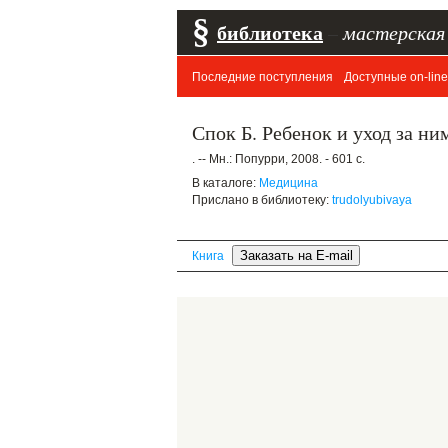
§
библиотека
–
мастерская
Последние поступления
Доступные on-line
Спок Б. Ребенок и уход за ни
. -- Мн.: Попурри, 2008. - 601 с.
В каталоге:
Медицина
Прислано в библиотеку:
trudolyubivaya
Книга