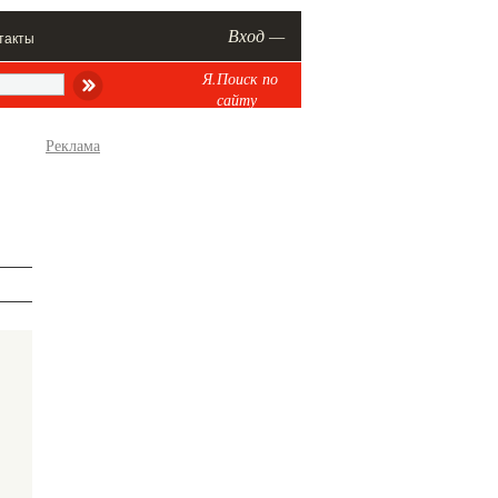
Вход —
такты
Я.Поиск по
сайту
Реклама