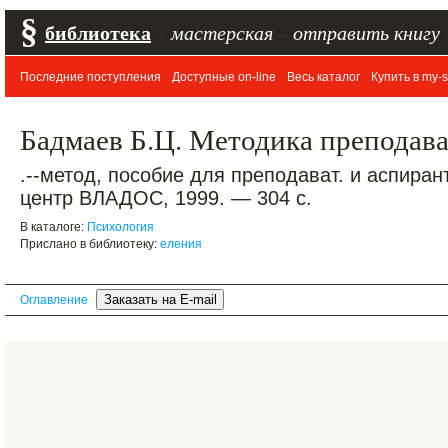
§
библиотека
–
мастерская
–
отправить книгу
Последние поступления
Доступные on-line
Весь каталог
Купить в my-s
Бадмаев Б.Ц. Методика преподав
.--метод, пособие для преподават. и аспирант
центр ВЛАДОС, 1999. — 304 с.
В каталоге:
Психология
Прислано в библиотеку:
еления
Оглавление