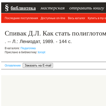
§
библиотека
–
мастерская
–
отправить книгу
Последние поступления
Доступные on-line
Весь каталог
Купить в my-s
Спивак Д.Л. Как стать полиглотом
. -- Л.: Лениздат, 1989. - 144 с.
В каталоге:
Педагогика
Прислано в библиотеку:
toropt
Оглавление