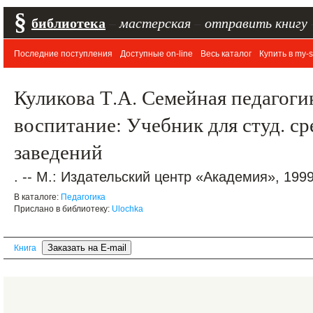
§
библиотека
–
мастерская
–
отправить книгу
Последние поступления
Доступные on-line
Весь каталог
Купить в my-s
Куликова Т.А. Семейная педагоги
воспитание: Учебник для студ. сре
заведений
. -- М.: Издательский центр «Академия», 1999.
В каталоге:
Педагогика
Прислано в библиотеку:
Ulochka
Книга