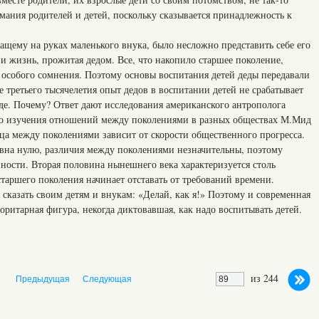
мания родителей и детей, поскольку сказывается принадлежность к
ащему на руках маленького внука, было несложно представить себе его
 и жизнь, прожитая дедом. Все, что накопило старшее поколение,
 особого сомнения. Поэтому основы воспитания детей деды передавали
е третьего тысячелетия опыт дедов в воспитании детей не срабатывает
де. Почему? Ответ дают исследования американского антрополога
го изучения отношений между поколениями в разных обществах М.Мид
а между поколениями зависит от скорости общественного прогресса.
равна нулю, различия между поколениями незначительны, поэтому
ности. Вторая половина нынешнего века характеризуется столь
таршего поколения начинает отставать от требований времени.
сказать своим детям и внукам: «Делай, как я!» Поэтому и современная
торитарная фигура, некогда диктовавшая, как надо воспитывать детей.
из 244
Предыдущая
Следующая