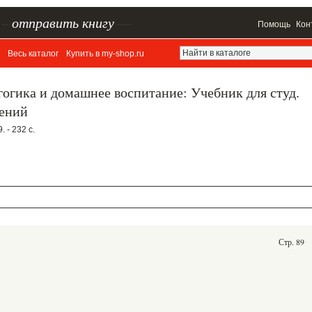
–
отправить книгу
—
Помощь
Кон
Весь каталог
Купить в my-shop.ru
гогика и домашнее воспитание: Учебник для студ.
дений
 - 232 с.
Стр. 89