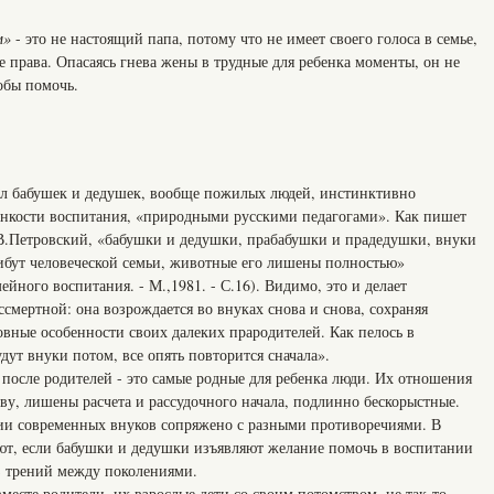
м»
- это не настоящий папа, потому что не имеет своего голоса в семье,
е права. Опасаясь гнева жены в трудные для ребенка моменты, он не
тобы помочь.
ал бабушек и дедушек, вообще пожилых людей, инстинктивно
кости воспитания, «природными русскими педагогами». Как пишет
В.Петровский, «бабушки и дедушки, прабабушки и прадедушки, внуки
ибут человеческой семьи, животные его лишены полностью»
ейного воспитания. - М.,1981. - С.16). Видимо, это и делает
ссмертной: она возрождается во внуках снова и снова, сохраняя
вные особенности своих далеких прародителей. Как пелось в
дут внуки потом, все опять повторится сначала».
после родителей - это самые родные для ребенка люди. Их отношения
у, лишены расчета и рассудочного начала, подлинно бескорыстные.
ии современных внуков сопряжено с разными противоречиями. В
ют, если бабушки и дедушки изъявляют желание помочь в воспитании
ез трений между поколениями.
месте родители, их взрослые дети со своим потомством, не так-то