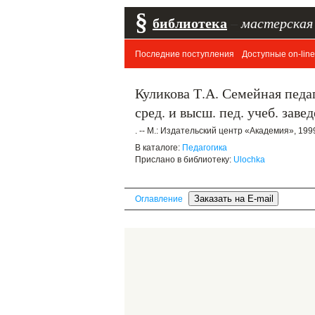
§
библиотека
–
мастерская
Последние поступления
Доступные on-line
Куликова Т.А. Семейная педа
сред. и высш. пед. учеб. заве
. -- М.: Издательский центр «Академия», 1999.
В каталоге:
Педагогика
Прислано в библиотеку:
Ulochka
Оглавление