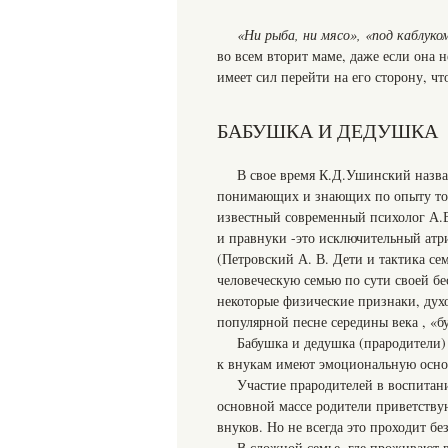
«Ни рыба, ни мясо», «под каблуко
во всем вторит маме, даже если она н
имеет сил перейти на его сторону, ч
БАБУШКА И ДЕДУШКА
В свое время К.Д.Ушинский назв
понимающих и знающих по опыту тон
известный современный психолог А.
и правнуки -это исключительный атр
(Петровский А. В. Дети и тактика сем
человеческую семью по сути своей бе
некоторые физические признаки, духо
популярной песне середины века , «бу
Бабушка и дедушка (прародители) 
к внукам имеют эмоциональную основ
Участие прародителей в воспитан
основной массе родители приветству
внуков. Но не всегда это проходит б
В сложной семье, где проживают в