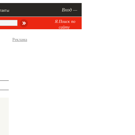
Вход —
такты
Я.Поиск по
сайту
Реклама