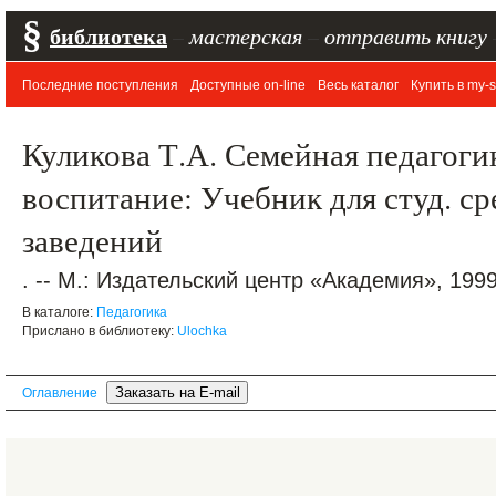
§
библиотека
–
мастерская
–
отправить книгу
Последние поступления
Доступные on-line
Весь каталог
Купить в my-s
Куликова Т.А. Семейная педагоги
воспитание: Учебник для студ. сре
заведений
. -- М.: Издательский центр «Академия», 1999.
В каталоге:
Педагогика
Прислано в библиотеку:
Ulochka
Оглавление