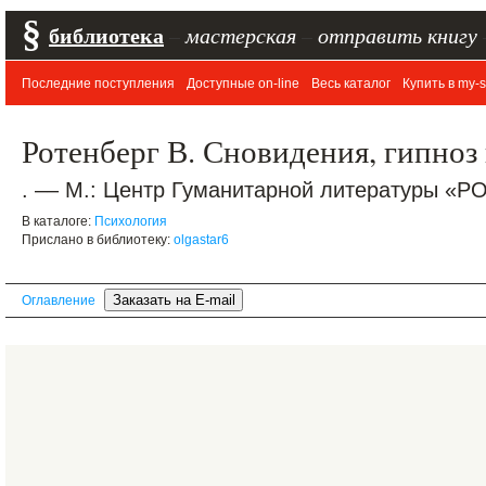
§
библиотека
–
мастерская
–
отправить книгу
Последние поступления
Доступные on-line
Весь каталог
Купить в my-s
Ротенберг В. Сновидения, гипноз 
. –– М.: Центр Гуманитарной литературы «РОН
В каталоге:
Психология
Прислано в библиотеку:
olgastar6
Оглавление