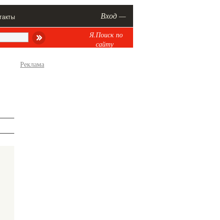
Вход —
такты
Я.Поиск по
сайту
Реклама