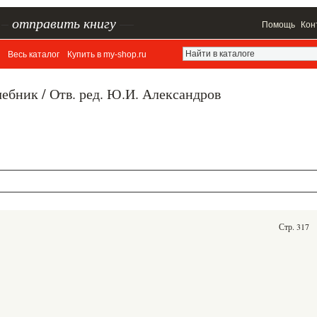
–
отправить книгу
—
Помощь
Кон
Весь каталог
Купить в my-shop.ru
бник / Отв. ред. Ю.И. Александров
Стр. 317