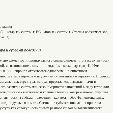
оведения
СС – «старые» системы; НС– «новые» системы. Стрелка обозначает ход
раф 7)
ира и субъект поведения
льно элементов индивидуального опыта означает, что в их активности
ой, а соотношение с ним индивида (см. также параграф 4). Именно
лизаций нейронов оказывается одновременно описанием
ивности этих нейронов – изучением субъективного отражения. В рамках
ступает как структура, которая представлена накопленными в
ного развития системами, закономерности отношений между которыми
ыть описаны качественно и количественно и которые можно, упрощая,
онентности, а субъект поведения – как весь набор функциональных
и индивидуальная память. Состояние субъекта поведения при этом
руктуру как совокупность систем разного филои онтогенетического