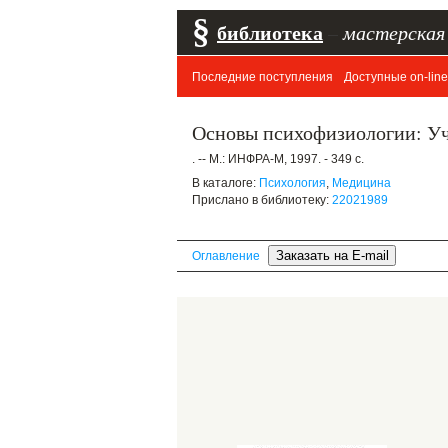
§
библиотека
–
мастерская
Последние поступления
Доступные on-line
Основы психофизиологии: Уче
. -- М.: ИНФРА-М, 1997. - 349 с.
В каталоге:
Психология
,
Медицина
Прислано в библиотеку:
22021989
Оглавление