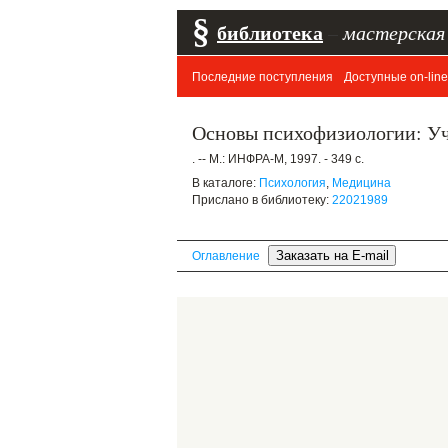
§
библиотека
–
мастерская
Последние поступления
Доступные on-line
Основы психофизиологии: Уче
. -- М.: ИНФРА-М, 1997. - 349 с.
В каталоге:
Психология
,
Медицина
Прислано в библиотеку:
22021989
Оглавление