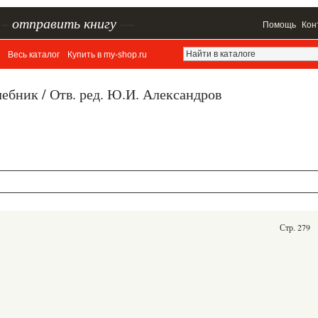
–
отправить книгу
—
Помощь
Кон
Весь каталог
Купить в my-shop.ru
бник / Отв. ред. Ю.И. Александров
Стр. 279