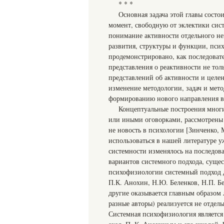
* * *
Основная задача этой главы состо
момент, свободную от эклектики сис
понимание активности отдельного н
развития, структуры и функции, псих
продемонстрировано, как последовате
представления о реактивности не тол
представлений об активности и целен
изменение методологии, задач и мет
формированию нового направления в
Концептуальные построения многих
или иными оговорками, рассмотрены 
не новость в психологии [Зинченко, 
использоваться в нашей литературе у
системности изменялось на последова
вариантов системного подхода, сущес
психофизиологии системный подход д
П.К. Анохин, Н.Ю. Беленков, Н.П. Бе
другие оказывается главным образом
разные авторы) реализуется не отдел
Системная психофизиология является