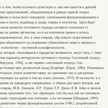
ит в том, чтобы изложить целостную и, как нам кажется в данный
тему представлений, объединяющую в рамках единой теории
ейрона и целостного поведения, соотношения функционирования и
ики и мозга, индивида и среды, нормы и патологии. Здесь будет
льное развитие системного подхода заставило отказаться от
ько на уровне организма, но и на клеточном уровне в пользу
аправленности, что, в свою очередь, обусловило существенное
одов объективного исследования субъективного мира и привело к
 психологии – системной психофизиологии.
 авторов, относящиеся к парадигме активности, могут быть, с теми
как варианты методологии системного подхода. Системный подход –
Моргунов, 1994], а сам термин «системный подход» стал
же больше трех десятилетий назад [Блауберг, Юдин, 1986]. Понимание
тельных этапах развития науки; не одинаково оно и для разных
твующих на одном и том же этапе [Анохин, 1975]. В частности, и в
алеко не однородное направление, и общим для таких авторов, как
хтерева, М.Н. Ливанов, А.Р. Лурия, Е.Р. Джон (E.R. John) и многие
 лишь признание того, что «функция» (что бы под ней ни понимали
ьными структурами или клетками, а их системами [Швырков, 1995].
 развитием теории функциональных систем (ТФС), разработанной