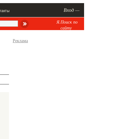
Вход —
такты
Я.Поиск по
сайту
Реклама