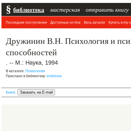
§
библиотека
–
мастерская
–
отправить книгу
Последние поступления
Доступные on-line
Весь каталог
Купить в my-s
Дружинин В.Н. Психология и пс
способностей
. -- М.: Наука, 1994
В каталоге:
Психология
Прислано в библиотеку:
endolova
Книга