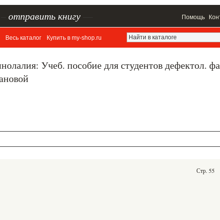
–
отправить книгу
—
Помощь
Кон
Весь каталог
Купить в my-shop.ru
нолалия: Учеб. пособие для студентов дефектол. фа
сановой
Стр. 55