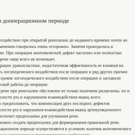
 в дооперационном периоде
оздействие при открытой ринолалии до недавнего времени почти не
менения говорилось очень осторожно. Занятия проводились в
и. При операции анатомический дефект частично или полностью
речи чаще всего не возникает.
рации уранопластики, недостаточная эффективность ее влияния на
ть логопедического воздействия после операции и ряд других причин
сроков логопедического воздействия после операции и заставили
еской работы до операции.
т речи при ринолалии обусловлен не только наличием расщелины, но и
олости рта и нарушением взаимодействия мышц всего
о предположить, что компенсация двух последних дефектов
полости рта и нарушения взаимодействия мышц артикуляционного
беспечит предпосылки для улучшения речи.
можно создать предпосылки для формирования правильной речи.
рационном периоде осуществляется в условиях наличия анатомического
акже определенные психологические особенности.