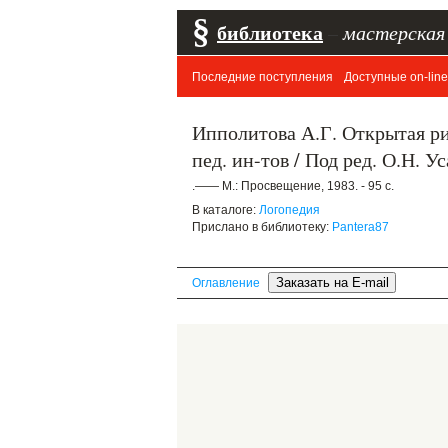
§
библиотека
–
мастерская
Последние поступления
Доступные on-line
Ипполитова А.Г. Открытая ри
пед. ин-тов / Под ред. О.Н. У
.—— М.: Просвещение, 1983. - 95 с.
В каталоге:
Логопедия
Прислано в библиотеку:
Pantera87
Оглавление