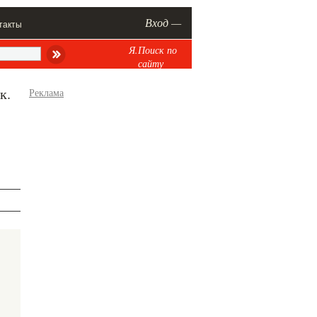
Вход —
такты
Я.Поиск по
сайту
к.
Реклама