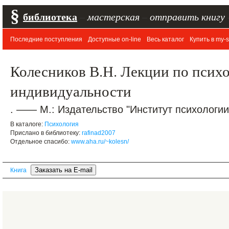
§
библиотека
–
мастерская
–
отправить книгу
Последние поступления
Доступные on-line
Весь каталог
Купить в my-s
Колесников В.Н. Лекции по псих
индивидуальности
. —— М.: Издательство "Институт психологии"
В каталоге:
Психология
Прислано в библиотеку:
rafinad2007
Отдельное спасибо:
www.aha.ru/~kolesn/
Книга