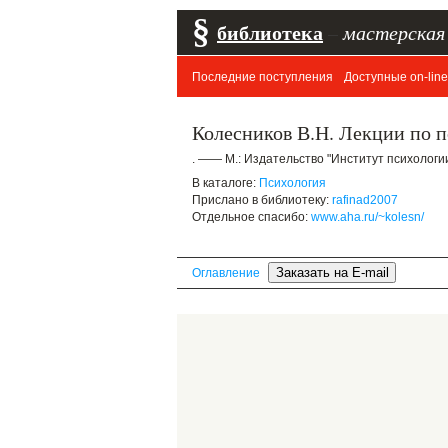
§
библиотека
–
мастерская
Последние поступления
Доступные on-line
Колесников В.Н. Лекции по 
. —— М.: Издательство "Институт психологии
В каталоге:
Психология
Прислано в библиотеку:
rafinad2007
Отдельное спасибо:
www.aha.ru/~kolesn/
Оглавление