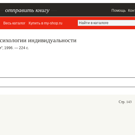
–
отправить книгу
—
Помощь
Кон
Весь каталог
Купить в my-shop.ru
психологии индивидуальности
", 1996. — 224 с.
Стр. 143