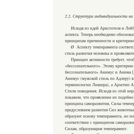
2.2. Структура индивидуальности на
Исходя из идей Аристотеля и Лей
аспекта. Теперь необходимо обоснова
принципам причинности и критерию с
Ø Аспекту темперамента соответс
стиль развития человека и проявляют
Принцип активности требует, чт
«бессознательного». Этому критерию
бессознательного» Анимус и Анима [
Анимус (мужской стиль по Адлеру) в
терминологии Люшера), а Архетип Ан
Стили поведения. Исходя из этой ие
покажем, что проявление их подобно
принципа саморазвития, Силы темпер
предусловием развития Сил животны
образуют основу темперамента, но по
соответствии с принципом саморазвит
Силам, образующим темперамент.