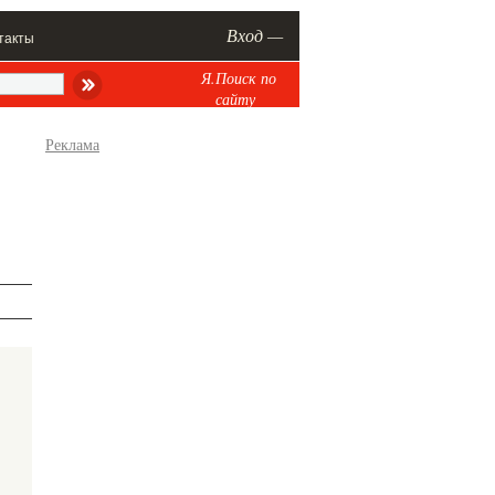
Вход —
такты
Я.Поиск по
сайту
Реклама