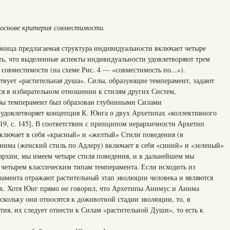
 основе критерия совместимости.
бница предлагаемая структура индивидуальности включает четыре
ть, что выделенные аспекты индивидуальности удовлетворяют трем
овместимости (на схеме Рис. 4 — «совместимость по...»).
твует «растительная душа». Силы, образующие темперамент, задают
ся в избирательном отношении к стилям других Систем,
обы темперамент был образован глубинными Силами
 удовлетворяет концепция К. Юнга о двух Архетипах «коллективного
19, с. 145], В соответствии с принципом иерархичности Архетип
ключает в себя «красный» и «желтый» Стили поведения (в
има (женский стиль по Адлеру) включает в себя «синий» и «зеленый»
рархии, мы имеем четыре стиля поведения, и в дальнейшем мы
 четырем классическим типам темперамента. Если исходить из
амента отражают растительный этап эволюции человека и являются
х. Хотя Юнг прямо не говорил, что Архетипы Анимус и Анима
скольку они относятся к доживотной стадии эволюции, то, в
ия, их следует отнести к Силам «растительной Души», то есть к