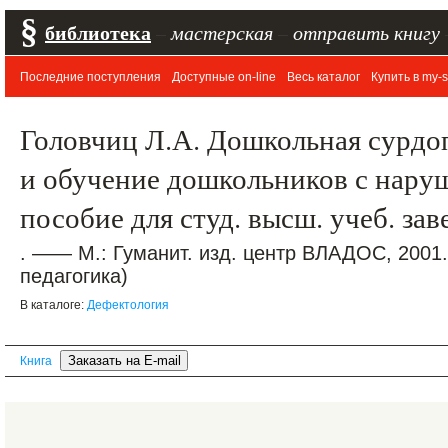
§
библиотека
–
мастерская
–
отправить книгу
Последние поступления
Доступные on-line
Весь каталог
Купить в my-s
Головчиц Л.А. Дошкольная сурдо
и обучение дошкольников с нару
пособие для студ. высш. учеб. за
. —— М.: Гуманит. изд. центр ВЛАДОС, 2001
педагогика)
В каталоге:
Дефектология
Книга