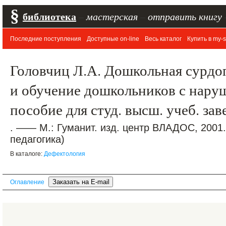
§
библиотека
–
мастерская
–
отправить книгу
Последние поступления
Доступные on-line
Весь каталог
Купить в my-s
Головчиц Л.А. Дошкольная сурдо
и обучение дошкольников с нару
пособие для студ. высш. учеб. за
. —— М.: Гуманит. изд. центр ВЛАДОС, 2001
педагогика)
В каталоге:
Дефектология
Оглавление