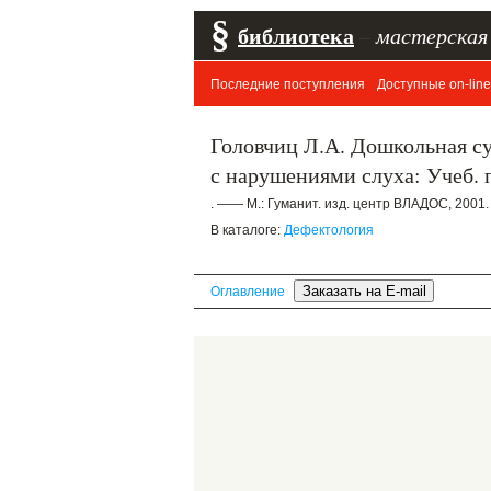
§
библиотека
–
мастерская
Последние поступления
Доступные on-line
Головчиц Л.А. Дошкольная с
с нарушениями слуха: Учеб. п
. —— М.: Гуманит. изд. центр ВЛАДОС, 2001.
В каталоге:
Дефектология
Оглавление