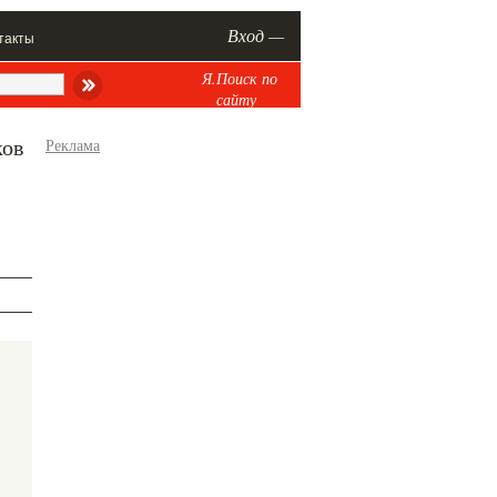
Вход —
такты
Я.Поиск по
сайту
ков
Реклама