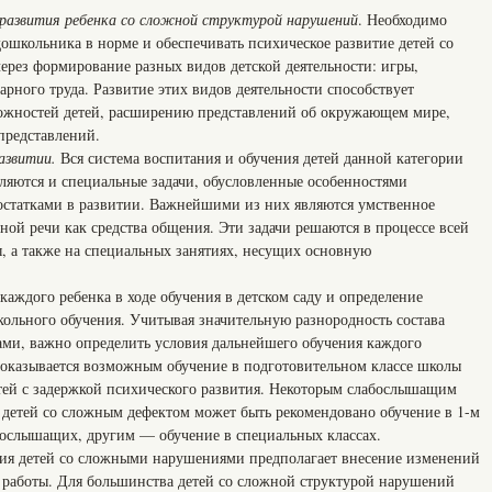
 развития ребенка со сложной структурой нарушений
. Необходимо
ошкольника в норме и обеспечивать психическое развитие детей со
ерез формирование разных видов детской деятельности: игры,
арного труда. Развитие этих видов деятельности способствует
жностей детей, расширению представлений об окружающем мире,
представлений.
азвитии.
Вся система воспитания и обучения детей данной категории
ляются и специальные задачи, обусловленные особенностями
остатками в развитии. Важнейшими из них являются умственное
ной речи как средства общения. Эти задачи решаются в процессе всей
, а также на специальных занятиях, несущих основную
ого ребенка в ходе обучения в детском саду и определение
кольного обучения. Учитывая значительную разнородность состава
ами, важно определить условия дальнейшего обучения каждого
й оказывается возможным обучение в подготовительном классе школы
детей с задержкой психического развития. Некоторым слабослышащим
я детей со сложным дефектом может быть рекомендовано обучение в 1-м
абослышащих, другим — обучение в специальных классах.
ния детей со сложными нарушениями предполагает внесение изменений
работы. Для большинства детей со сложной структурой нарушений