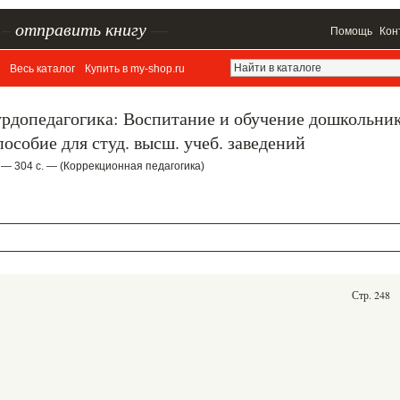
–
отправить книгу
—
Помощь
Кон
Весь каталог
Купить в my-shop.ru
урдопедагогика: Воспитание и обучение дошкольни
особие для студ. высш. учеб. заведений
 — 304 с. — (Коррекционная педагогика)
Стр. 248