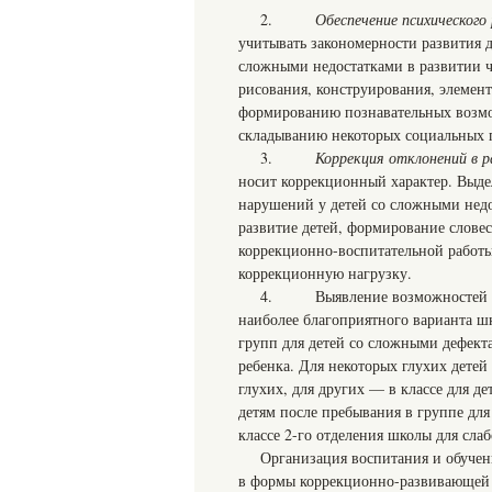
2.
Обеспечение психического
учитывать закономерности развития д
сложными недостатками в развитии ч
рисования, конструирования, элемент
формированию познавательных возмо
складыванию некоторых социальных 
3.
Коррекция отклонений в р
носит коррекционный характер. Выде
нарушений у детей со сложными нед
развитие детей, формирование словес
коррекционно-воспитательной работы
коррекционную нагрузку.
4. Выявление возможностей кажд
наиболее благоприятного варианта ш
групп для детей со сложными дефект
ребенка. Для некоторых глухих дете
глухих, для других — в классе для 
детям после пребывания в группе дл
классе 2-го отделения школы для сл
Организация воспитания и обуче
в формы коррекционно-развивающей 