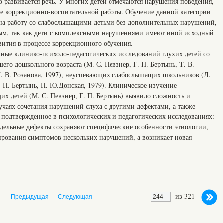
о развивается речь. У многих детей отмечаются нарушения поведения,
е коррекционно-воспитательной работы. Обучение данной категории
 на работу со слабослышащими детьми без дополнительных нарушений,
ным, так как дети с комплексными нарушениями имеют иной исходный
вития в процессе коррекционного обучения.
нные клинико-психоло-педагогических исследований глухих детей со
го дошкольного возраста (М. С. Певзнер, Г. П. Бертынь, Т. В.
 Т. В. Розанова, 1997), неуспевающих слабослышащих школьников (Л.
Г. П. Бертынь, Н. Ю.Донская, 1979). Клиническое изучение
х детей (М. С. Певзнер, Г. П. Бертынь) выявило сложность и
учаях сочетания нарушений слуха с другими дефектами, а также
 подтвержденное в психологических и педагогических исследованиях:
дельные дефекты сохраняют специфические особенности этиологии,
ирования симптомов нескольких нарушений, а возникает новая
из 321
Предыдущая
Следующая