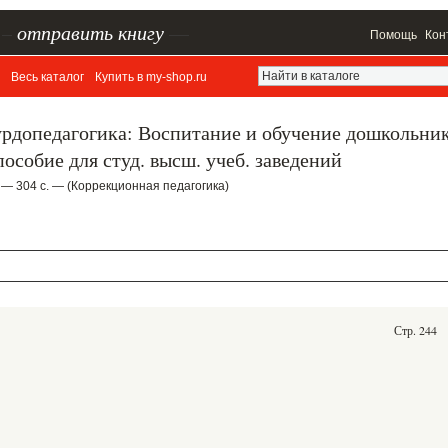
–
отправить книгу
—
Помощь
Кон
Весь каталог
Купить в my-shop.ru
урдопедагогика: Воспитание и обучение дошкольни
особие для студ. высш. учеб. заведений
 — 304 с. — (Коррекционная педагогика)
Стр. 244