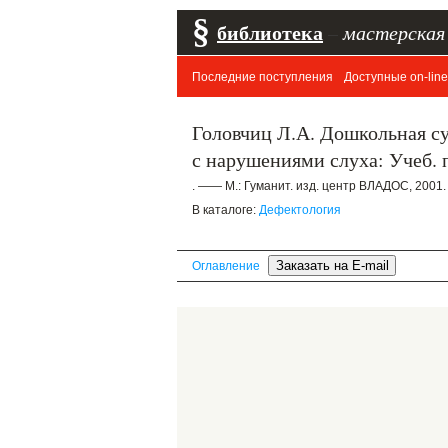
§
библиотека
–
мастерская
Последние поступления
Доступные on-line
Головчиц Л.А. Дошкольная с
с нарушениями слуха: Учеб. п
. —— М.: Гуманит. изд. центр ВЛАДОС, 2001.
В каталоге:
Дефектология
Оглавление