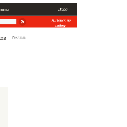
Вход —
такты
Я.Поиск по
сайту
ков
Реклама