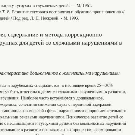
кция у тугоухих и глухонемых детей. — М, 1961.
 Т. В.
Развитие слухового восприятия и обучение произношению //
тей / Под ред. Л. П. Носковой. - М, 1993.
ция, содержание и методы коррекционно-
группах для детей со сложными нарушениями в
характеристика дошкольников с комплексными нарушениями
ных и зарубежных специалистов, в настоящее время 25—30%
огут быть отнесены к детям со сложными нарушениями в развитии,
арушения. Наиболее часто встречаются у дошкольников,
ждениях, сочетания снижения слуха с первичной задержкой
и эмоционально-волевой сферы, нарушениями опорно-двигательного
локальными речевыми нарушениями. Психическое развитие детей со
ю с неслышащими и тугоухими детьми без комплексных нарушений
 отставание в развитии познавательных процессов, формировании