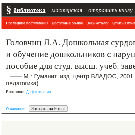
§
библиотека
–
мастерская
–
отправить книгу
Последние поступления
Доступные on-line
Весь каталог
Купить в my-s
Головчиц Л.А. Дошкольная сурдо
и обучение дошкольников с нару
пособие для студ. высш. учеб. за
. —— М.: Гуманит. изд. центр ВЛАДОС, 2001
педагогика)
В каталоге:
Дефектология
Оглавление