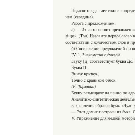
Педагог предлагает сначала опреде
нем (середина).
Работа с предложением.
а) — Из чего состоит предложение
яйцо». (Три) Назовите первое слово в
соответствии с количеством слов в п
б) Составление предложений по 
IV. 1. Знакомство с буквой.
Звуку [ц] соответствует буква
Цд
.
Буква Ц —
Внизу крючок,
Точно с краником бачок.
(Е. Тарлапан)
Букву размещают на панно по адре
Аналитико-синтетическая деятельн
Закрепление образов букв. «Чудо-
— Этот домик построен из букв. С
V. Упражнение для мелкой мотори