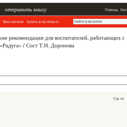
–
отправить книгу
—
Помощь
Кон
Весь каталог
Купить в my-shop.ru
кие рекомендации для воспитателей, работающих с
«Радуга» / Сост Т.Н. Доронова
Стр. 64