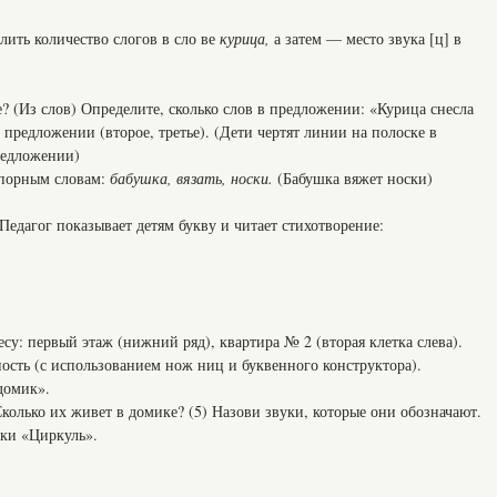
лить количество слогов в сло ве
курица,
а затем — место звука [ц] в
? (Из слов) Определите, сколько слов в предложении: «Курица снесла
 предложении (второе, третье). (Дети чертят линии на полоске в
редложении)
опорным словам:
бабушка, вязать,
носки.
(Бабушка вяжет носки)
Педагог показывает детям букву и читает стихотворение:
су: первый этаж (нижний ряд), квартира № 2 (вторая клетка слева).
ость (с использованием нож ниц и буквенного конструктора).
домик».
колько их живет в домике? (5) Назови звуки, которые они обозначают.
ки «Циркуль».