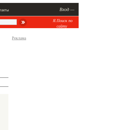
Вход —
такты
Я.Поиск по
сайту
Реклама