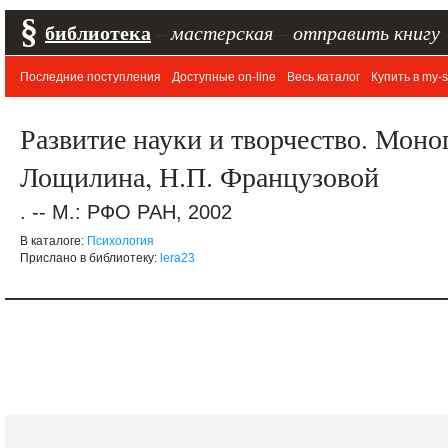
§
библиотека
–
мастерская
–
отправить книгу
Последние поступления
Доступные on-line
Весь каталог
Купить в my-s
Развитие науки и творчество. Моног
Лощилина, Н.П. Французовой
. -- М.: РФО РАН, 2002
В каталоге:
Психология
Прислано в библиотеку:
lera23