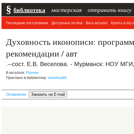
§
библиотека
–
мастерская
–
отправить книгу
Последние поступления
Доступные on-line
Весь каталог
Купить в my-s
Духовность иконописи: программ
рекомендации / авт
.--сост. Е.В. Веселова. - Мурманск: НОУ МГИ, 
В каталоге:
Разное
Прислано в библиотеку:
veselova80
Оглавление