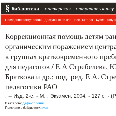
§
библиотека
–
мастерская
–
отправить книгу
Последние поступления
Доступные on-line
Весь каталог
Купить в my-s
Коррекционная помощь детям ранн
органическим поражением центр
в группах кратковременного преб
для педагогов / Е.А Стребелева, 
Браткова и др.; под. ред. Е.А. Стр
педагогики РАО
. -- Изд. 2-е. - М. : Экзамен, 2004. - 127 с. -
В каталоге:
Дефектология
Прислано в библиотеку:
пуся