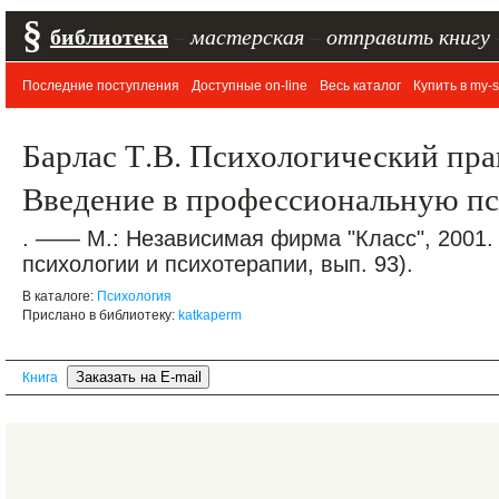
§
библиотека
–
мастерская
–
отправить книгу
Последние поступления
Доступные on-line
Весь каталог
Купить в my-s
Барлас Т.В. Психологический пра
Введение в профессиональную п
. —— М.: Независимая фирма "Класс", 2001.
психологии и психотерапии, вып. 93).
В каталоге:
Психология
Прислано в библиотеку:
katkaperm
Книга