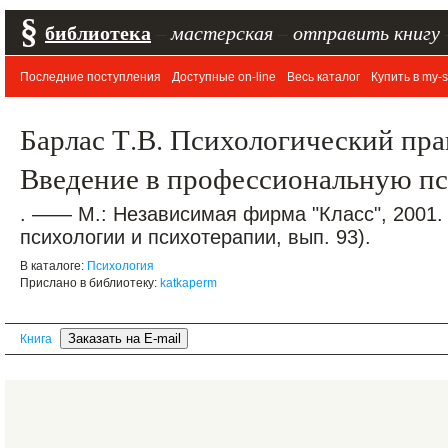
§
библиотека
–
мастерская
–
отправить книгу
Последние поступления
Доступные on-line
Весь каталог
Купить в my-s
Барлас Т.В. Психологический пра
Введение в профессиональную п
. —— М.: Независимая фирма "Класс", 2001.
психологии и психотерапии, вып. 93).
В каталоге:
Психология
Прислано в библиотеку:
katkaperm
Книга