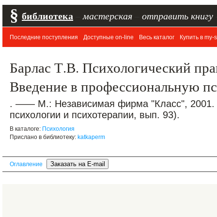
§
библиотека
–
мастерская
–
отправить книгу
Последние поступления
Доступные on-line
Весь каталог
Купить в my-s
Барлас Т.В. Психологический пра
Введение в профессиональную п
. —— М.: Независимая фирма "Класс", 2001.
психологии и психотерапии, вып. 93).
В каталоге:
Психология
Прислано в библиотеку:
katkaperm
Оглавление