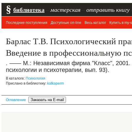
§
библиотека
–
мастерская
–
отправить книгу
Последние поступления
Доступные on-line
Весь каталог
Купить в my-s
Барлас Т.В. Психологический пра
Введение в профессиональную п
. —— М.: Независимая фирма "Класс", 2001.
психологии и психотерапии, вып. 93).
В каталоге:
Психология
Прислано в библиотеку:
katkaperm
Оглавление