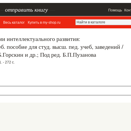
–
отправить книгу
—
Помощь
Кон
Весь каталог
Купить в my-shop.ru
ми интеллектуального развития:
. пособие для студ. высш. пед. учеб, заведений /
Б.Горскин и др.; Под ред. Б.П.Пузанова
 - 272 с.