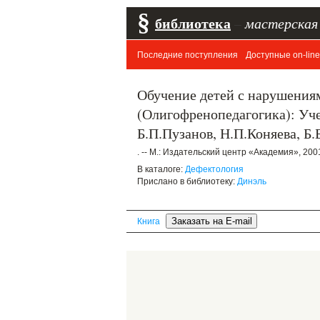
§
библиотека
–
мастерская
Последние поступления
Доступные on-line
Обучение детей с нарушения
(Олигофренопедагогика): Учеб
Б.П.Пузанов, Н.П.Коняева, Б.
. -- М.: Издательский центр «Академия», 2001.
В каталоге:
Дефектология
Прислано в библиотеку:
Динэль
Книга