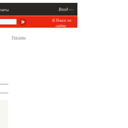
Вход —
такты
Я.Поиск по
сайту
Реклама