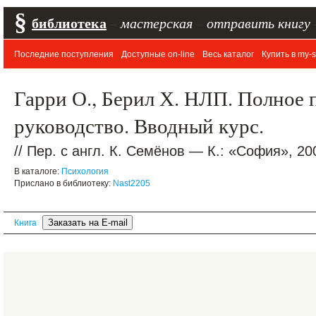
§
библиотека
–
мастерская
–
отправить книгу
Последние поступления
Доступные on-line
Весь каталог
Купить в my-s
Гарри О., Берил Х. НЛП. Полное 
руководство. Вводный курс.
// Пер. с англ. К. Семёнов — К.: «София», 20
В каталоге:
Психология
Прислано в библиотеку:
Nast2205
Книга