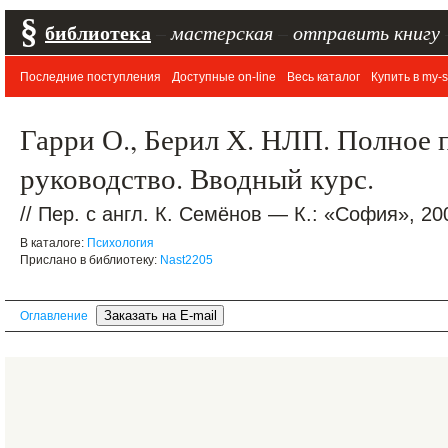
§
библиотека
–
мастерская
–
отправить книгу
Последние поступления
Доступные on-line
Весь каталог
Купить в my-s
Гарри О., Берил Х. НЛП. Полное 
руководство. Вводный курс.
// Пер. с англ. К. Семёнов — К.: «София», 20
В каталоге:
Психология
Прислано в библиотеку:
Nast2205
Оглавление