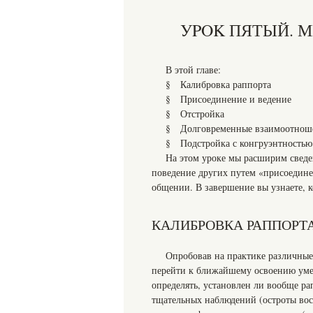
УPOK ПЯТЫЙ. 
В этой главе:
§ Калибровка раппорта
§ Присоединение и ведение
§ Отстройка
§ Долговременные взаимоотнош
§ Подстройка с конгруэнтностью
На этом уроке мы расширим сведен
поведение других путем «присоединен
общении. В завершение вы узнаете, ко
КАЛИБРОВКА РАППОРТ
Опробовав на практике различные
перейти к ближайшему освоению умен
определять, установлен ли вообще р
тщательных наблюдений (остроты восп