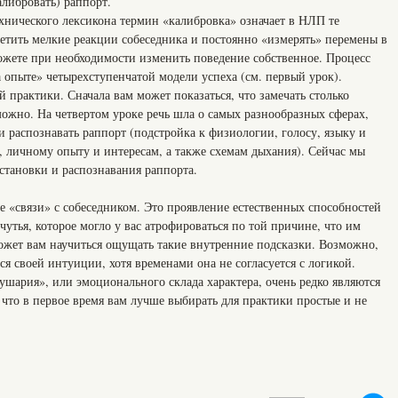
либровать) раппорт.
нического лексикона термин «калибровка» означает в НЛП те
метить мелкие реакции собеседника и постоянно «измерять» перемены в
можете при необходимости изменить поведение собственное. Процесс
 опыте» четырехступенчатой модели успеха (см. первый урок).
 практики. Сначала вам может показаться, что замечать столько
ожно. На четвертом уроке речь шла о самых разнообразных сферах,
 распознавать раппорт (подстройка к физиологии, голосу, языку и
личному опыту и интересам, а также схемам дыхания). Сейчас мы
становки и распознавания раппорта.
 «связи» с собеседником. Это проявление естественных способностей
утья, которое могло у вас атрофироваться по той причине, что им
ожет вам научиться ощущать такие внутренние подсказки. Возможно,
ся своей интуиции, хотя временами она не согласуется с логикой.
шария», или эмоционального склада характера, очень редко являются
 что в первое время вам лучше выбирать для практики простые и не