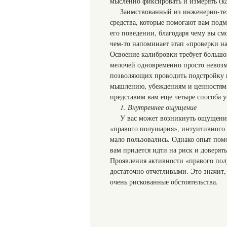
мысленно фиксировать и измерять (ка
Заимствованный из инженерно-тех
средства, которые помогают вам под
его поведении, благодаря чему вы с
чем-то напоминает этап «проверки на
Освоение калибровки требует большой
мелочей одновременно просто невозм
позволяющих проводить подстройку и
мышлению, убеждениям и ценностям, 
представим вам еще четыре способа у
1. Внутреннее ощущение
У вас может возникнуть ощущение
«правого полушария», интуитивного ч
мало пользовались. Однако опыт пом
вам придется идти на риск и доверять
Проявления активности «правого полу
достаточно отчетливыми. Это значит,
очень рискованные обстоятельства.