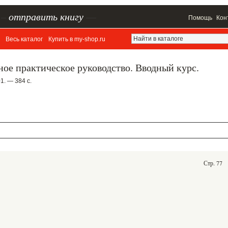
–
отправить книгу
—
Помощь
Кон
Весь каталог
Купить в my-shop.ru
ное практическое руководство. Вводный курс.
1. — 384 с.
Стр. 77