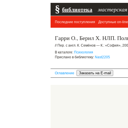
§
библиотека
–
мастерская
Последние поступления
Доступные on-line
Гарри О., Берил Х. НЛП. Пол
// Пер. с англ. К. Семёнов — К.: «София», 200
В каталоге:
Психология
Прислано в библиотеку:
Nast2205
Оглавление