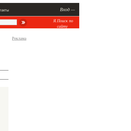
Вход —
такты
Я.Поиск по
сайту
Реклама