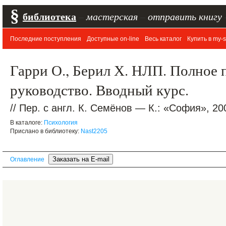
§
библиотека
–
мастерская
–
отправить книгу
Последние поступления
Доступные on-line
Весь каталог
Купить в my-s
Гарри О., Берил Х. НЛП. Полное 
руководство. Вводный курс.
// Пер. с англ. К. Семёнов — К.: «София», 20
В каталоге:
Психология
Прислано в библиотеку:
Nast2205
Оглавление