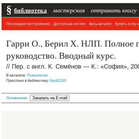
§
библиотека
–
мастерская
–
отправить книгу
Последние поступления
Доступные on-line
Весь каталог
Купить в my-s
Гарри О., Берил Х. НЛП. Полное 
руководство. Вводный курс.
// Пер. с англ. К. Семёнов — К.: «София», 20
В каталоге:
Психология
Прислано в библиотеку:
Nast2205
Оглавление