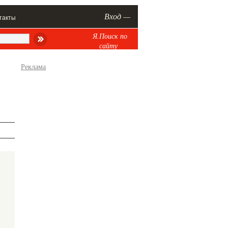
Вход —
такты
Я.Поиск по
сайту
Реклама