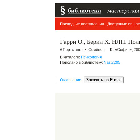
§
библиотека
–
мастерская
Последние поступления
Доступные on-line
Гарри О., Берил Х. НЛП. Пол
// Пер. с англ. К. Семёнов — К.: «София», 200
В каталоге:
Психология
Прислано в библиотеку:
Nast2205
Оглавление