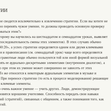
ГИИ
е сводится исключительно к извлечению стратегии. Если вы хотите не
шно перенять чужое умение, то должны проводить основную проверку
оваться этим?»
торому вы научились на шестнадцатом и семнадцатом уроках, выявляет
последовательность смены этих элементов). В этих случаях обычно
0:20», а успех стратегии определяется одним или двумя ключевыми
я и правописания (см. семнадцатый урок) чаще всего определяются
е грамотные люди обычно пользуются той или иной формой визуальной
нять ее аудиально-дискретными элементами (внутренним диалогом), а
при этом их умение может совершенно не зависеть от этих
То же относится к некоторым аудиальным элементам в музыке и
 При переносе стратегии (то есть в процессе моделирования) решающее
 ключевые элементы.
о очень важное умение — учить других. Люди, демонстрирующие
ановятся хорошими учителями. Способность передать свои навыки
й (стратегий), связанных с общением, а также понимания того, как
гий.