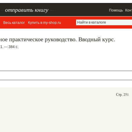
–
отправить книгу
—
Помощь
Кон
Весь каталог
Купить в my-shop.ru
ное практическое руководство. Вводный курс.
1. — 384 с.
Стр. 251