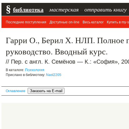
§
библиотека
–
мастерская
–
отправить книгу
Последние поступления
Доступные on-line
Весь каталог
Купить в my-s
Гарри О., Берил Х. НЛП. Полное 
руководство. Вводный курс.
// Пер. с англ. К. Семёнов — К.: «София», 20
В каталоге:
Психология
Прислано в библиотеку:
Nast2205
Оглавление