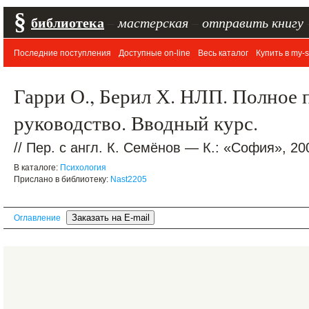
§
библиотека
–
мастерская
–
отправить книгу
Последние поступления
Доступные on-line
Весь каталог
Купить в my-s
Гарри О., Берил Х. НЛП. Полное 
руководство. Вводный курс.
// Пер. с англ. К. Семёнов — К.: «София», 20
В каталоге:
Психология
Прислано в библиотеку:
Nast2205
Оглавление