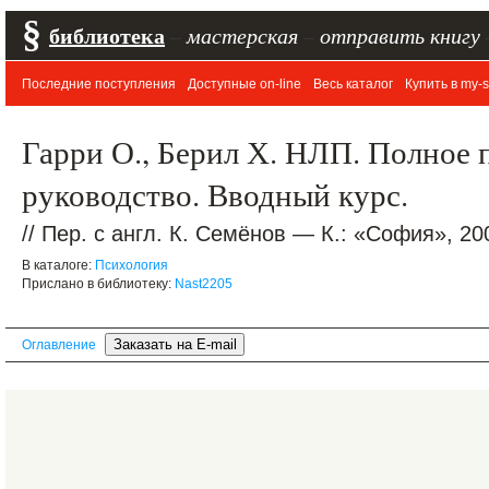
§
библиотека
–
мастерская
–
отправить книгу
Последние поступления
Доступные on-line
Весь каталог
Купить в my-s
Гарри О., Берил Х. НЛП. Полное 
руководство. Вводный курс.
// Пер. с англ. К. Семёнов — К.: «София», 20
В каталоге:
Психология
Прислано в библиотеку:
Nast2205
Оглавление