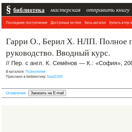
§
библиотека
–
мастерская
–
отправить книгу
Последние поступления
Доступные on-line
Весь каталог
Купить в my-s
Гарри О., Берил Х. НЛП. Полное 
руководство. Вводный курс.
// Пер. с англ. К. Семёнов — К.: «София», 20
В каталоге:
Психология
Прислано в библиотеку:
Nast2205
Оглавление