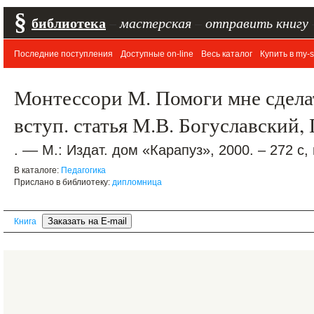
§
библиотека
–
мастерская
–
отправить книгу
Последние поступления
Доступные on-line
Весь каталог
Купить в my-s
Монтессори М. Помоги мне сделать
вступ. статья М.В. Богуславский, 
. –– М.: Издат. дом «Карапуз», 2000. – 272 с,
В каталоге:
Педагогика
Прислано в библиотеку:
дипломница
Книга