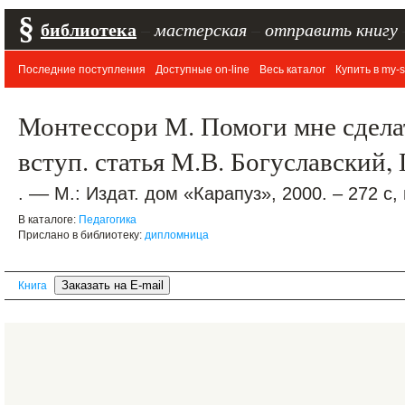
§
библиотека
–
мастерская
–
отправить книгу
Последние поступления
Доступные on-line
Весь каталог
Купить в my-s
Монтессори М. Помоги мне сделать
вступ. статья М.В. Богуславский, 
. –– М.: Издат. дом «Карапуз», 2000. – 272 с,
В каталоге:
Педагогика
Прислано в библиотеку:
дипломница
Книга